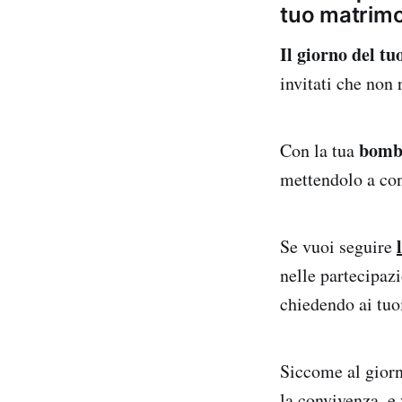
tuo matrimon
Il giorno del tu
invitati che non 
bombo
Con la tua
mettendolo a con
Se vuoi seguire
nelle partecipaz
chiedendo ai tuo
Siccome al giorn
la convivenza, e 