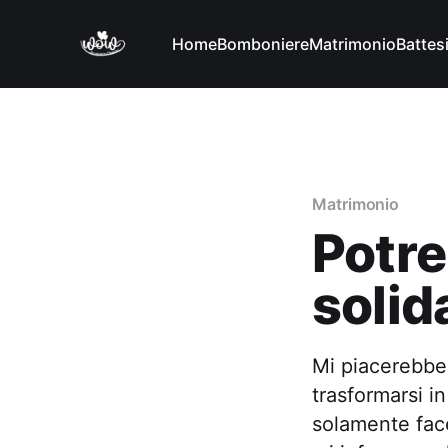
Home
Bomboniere
Matrimonio
Battes
Matrimonio
Potre
solid
Mi piacerebbe
trasformarsi in
solamente face