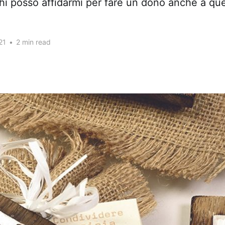
hi posso affidarmi per fare un dono anche a qu
21
•
2 min read