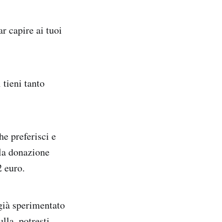
ar capire ai tuoi
 tieni tanto
he preferisci e
 la donazione
2 euro.
già sperimentato
lla, potresti