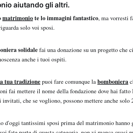
io aiutando gli altri.
o
matrimonio
te lo immagini fantastico
, ma vorresti f
riguarda solo voi sposi.
niera solidale
fai una donazione su un progetto che ci
oscenza anche i tuoi ospiti.
la tua tradizione
bomboniera
puoi fare comunque la
c
ioni fai mettere il nome della fondazione dove hai fatto
i invitati, che se vogliono, possono mettere anche solo 
o d'oggi tantissimi sposi prima del matrimonio hanno 
voi fate parte di questa categoria, non vi manca quasi nu