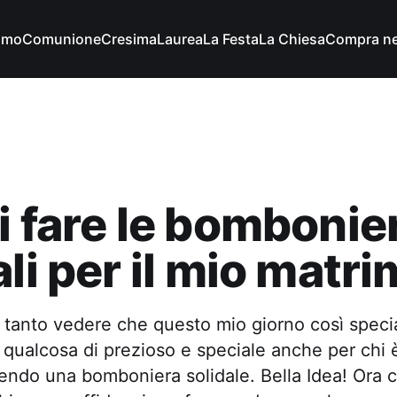
imo
Comunione
Cresima
Laurea
La Festa
La Chiesa
Compra ne
i fare le bombonie
ali per il mio matr
 tanto vedere che questo mio giorno così speci
 qualcosa di prezioso e speciale anche per chi è 
ndo una bomboniera solidale. Bella Idea! Ora c