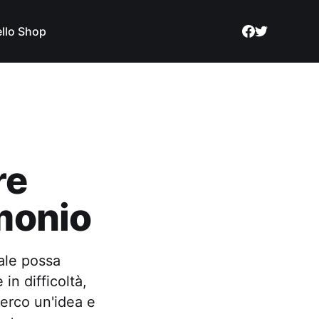
llo Shop
re
imonio
ale possa
in difficoltà,
erco un'idea e