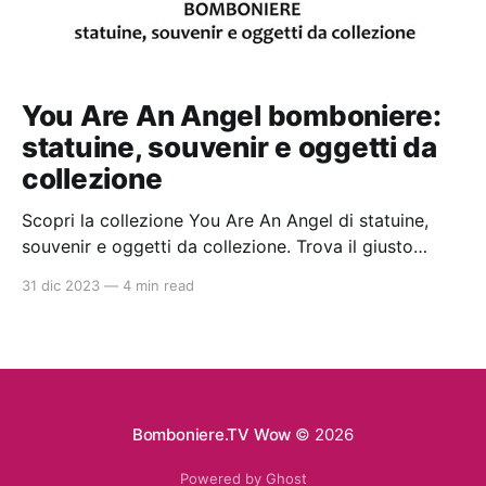
You Are An Angel bomboniere:
statuine, souvenir e oggetti da
collezione
Scopri la collezione You Are An Angel di statuine,
souvenir e oggetti da collezione. Trova il giusto
rivenditore con gli articoli disponibili nello shop
31 dic 2023
—
4 min read
online di qualità con prezzi da ingrosso. Ideali per la
bomboniera perfetta per battesimi e comunioni.
Bomboniere.TV Wow
© 2026
Powered by Ghost