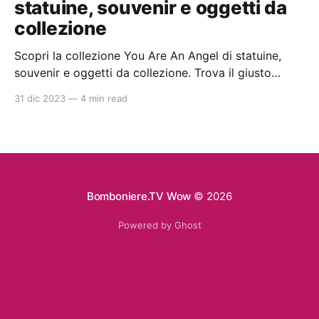
statuine, souvenir e oggetti da
collezione
Scopri la collezione You Are An Angel di statuine,
souvenir e oggetti da collezione. Trova il giusto
rivenditore con gli articoli disponibili nello shop
31 dic 2023
—
4 min read
online di qualità con prezzi da ingrosso. Ideali per la
bomboniera perfetta per battesimi e comunioni.
Bomboniere.TV Wow
© 2026
Powered by Ghost