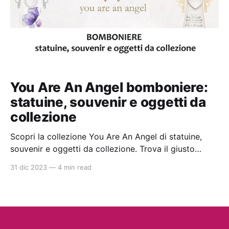
You Are An Angel bomboniere:
statuine, souvenir e oggetti da
collezione
Scopri la collezione You Are An Angel di statuine,
souvenir e oggetti da collezione. Trova il giusto
rivenditore con gli articoli disponibili nello shop
31 dic 2023
—
4 min read
online di qualità con prezzi da ingrosso. Ideali per la
bomboniera perfetta per battesimi e comunioni.