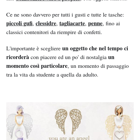
Ce ne sono davvero per tutti i gusti e tutte le tasche:
piccoli gufi
clessidre
tagliacarte
penne
,
,
,
, fino ai
classici contenitori da riempire di confetti.
un oggetto che nel tempo ci
L'importante è scegliere
ricorderà
un
con piacere ed un po' di nostalgia
momento così particolare
, un momento di passaggio
tra la vita da studente a quella da adulto.