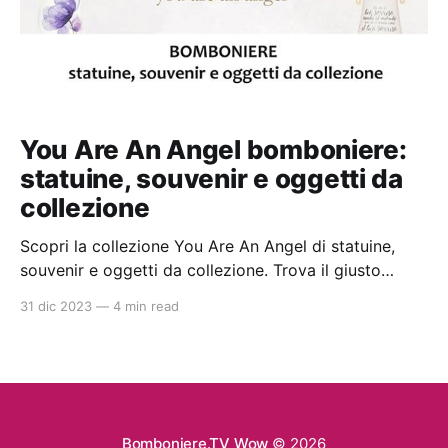
You Are An Angel bomboniere:
statuine, souvenir e oggetti da
collezione
Scopri la collezione You Are An Angel di statuine,
souvenir e oggetti da collezione. Trova il giusto
rivenditore con gli articoli disponibili nello shop
31 dic 2023
—
4 min read
online di qualità con prezzi da ingrosso. Ideali per la
bomboniera perfetta per battesimi e comunioni.
Bomboniere.TV Wow
© 2026