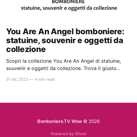
You Are An Angel bomboniere:
statuine, souvenir e oggetti da
collezione
Scopri la collezione You Are An Angel di statuine,
souvenir e oggetti da collezione. Trova il giusto
rivenditore con gli articoli disponibili nello shop
31 dic 2023
—
4 min read
online di qualità con prezzi da ingrosso. Ideali per la
bomboniera perfetta per battesimi e comunioni.
Bomboniere.TV Wow
© 2026
Powered by Ghost