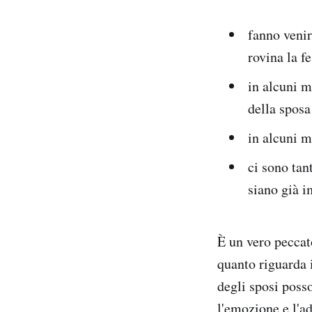
fanno venir
rovina la fe
in alcuni m
della sposa
in alcuni m
ci sono tan
siano già i
È un vero peccat
quanto riguarda 
degli sposi posso
l'emozione e l'ad