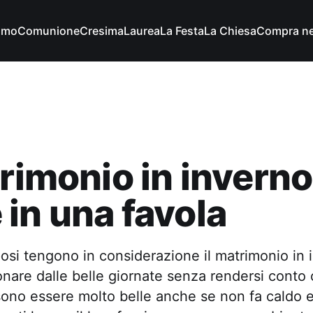
imo
Comunione
Cresima
Laurea
La Festa
La Chiesa
Compra ne
trimonio in inverno
in una favola
posi tengono in considerazione il matrimonio in i
nare dalle belle giornate senza rendersi conto
ono essere molto belle anche se non fa caldo e 