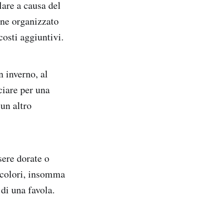
lare a causa del
ene organizzato
costi aggiuntivi.
n inverno, al
ciare per una
 un altro
ere dorate o
i colori, insomma
 di una favola.