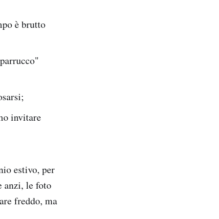
mpo è brutto
 parrucco"
osarsi;
mo invitare
io estivo, per
anzi, le foto
fare freddo, ma