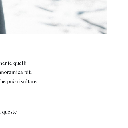
mente quelli
panoramica più
he può risultare
n queste