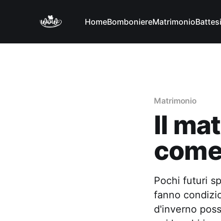
Home
Bomboniere
Matrimonio
Battes
Matrimonio
Il ma
come 
Pochi futuri s
fanno condizio
d'inverno poss