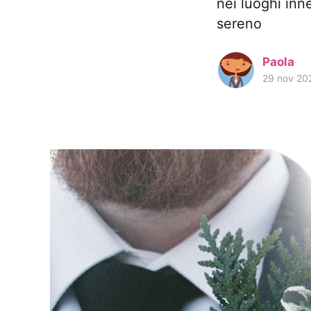
nei luoghi inn
sereno
Paola
29 nov 20