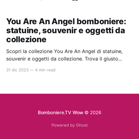
You Are An Angel bomboniere:
statuine, souvenir e oggetti da
collezione
Scopri la collezione You Are An Angel di statuine,
souvenir e oggetti da collezione. Trova il giusto
rivenditore con gli articoli disponibili nello shop
31 dic 2023
—
4 min read
online di qualità con prezzi da ingrosso. Ideali per la
bomboniera perfetta per battesimi e comunioni.
Bomboniere.TV Wow
© 2026
Powered by Ghost