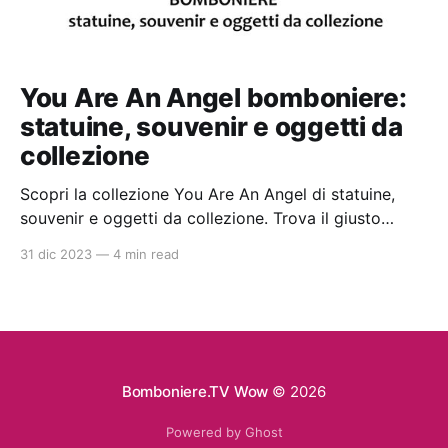
You Are An Angel bomboniere:
statuine, souvenir e oggetti da
collezione
Scopri la collezione You Are An Angel di statuine,
souvenir e oggetti da collezione. Trova il giusto
rivenditore con gli articoli disponibili nello shop
31 dic 2023
—
4 min read
online di qualità con prezzi da ingrosso. Ideali per la
bomboniera perfetta per battesimi e comunioni.
Bomboniere.TV Wow
© 2026
Powered by Ghost