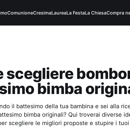
imo
Comunione
Cresima
Laurea
La Festa
La Chiesa
Compra ne
 scegliere bombo
simo bimba origina
ndo il battesimo della tua bambina e sei alla ric
tesimo bimba originali? Qui troverai diverse id
r scegliere le migliori proposte e stupire i tuoi 