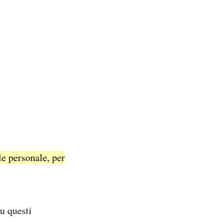
e personale, per
su questi