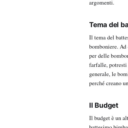
argomenti.
Tema del b
Il tema del batt
bomboniere. Ad e
per delle bombon
farfalle, potrest
generale, le bom
perché creano un
Il Budget
Il budget è un a
battesimo bimba 