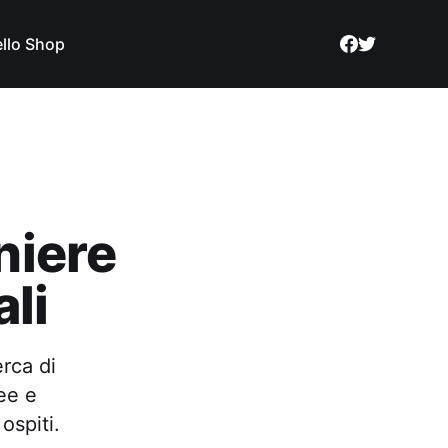
llo Shop
niere
li
erca di
ee e
ospiti.