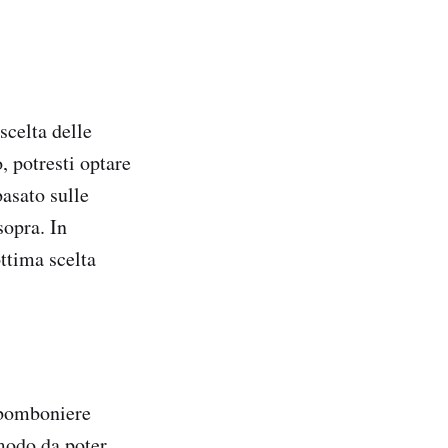
scelta delle
, potresti optare
asato sulle
sopra. In
ttima scelta
e bomboniere
 modo da poter