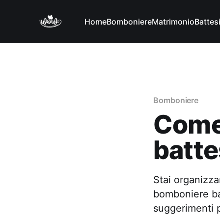
Home
Bomboniere
Matrimonio
Battes
Bomboniere
Come
batte
Stai organizza
bomboniere bat
suggerimenti pe