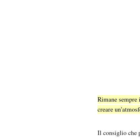
Rimane sempre im
creare un'atmosf
Il consiglio che 