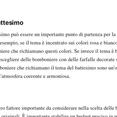
attesimo
esimo può essere un importante punto di partenza per la 
sempio, se il tema è incentrato sui colori rosa e bianco
iere che richiamano questi colori. Se invece il tema è b
i scegliere delle bomboniere con delle farfalle decorate 
boniere che richiamano il tema del battesimo sono un'o
'atmosfera coerente e armoniosa.
ltro fattore importante da considerare nella scelta dell
originali. È importante stabilire un budget preciso in