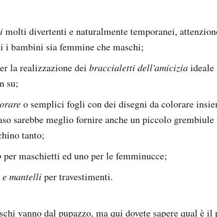
i
molti divertenti e naturalmente temporanei, attenzion
tti i bambini sia femmine che maschi;
er la realizzazione dei
braccialetti dell'amicizia
ideale
n su;
lorare
o semplici fogli con dei disegni da colorare insie
aso sarebbe meglio fornire anche un piccolo grembiule 
chino tanto;
o
per maschietti ed uno per le femminucce;
 e mantelli
per travestimenti.
schi vanno dal pupazzo, ma qui dovete sapere qual è il p