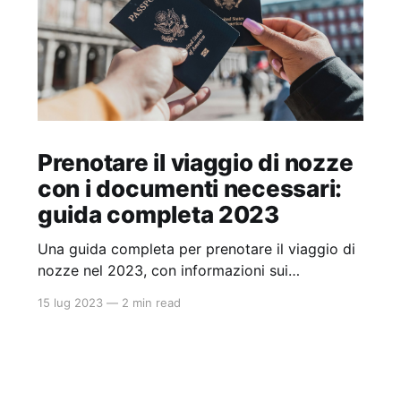
Prenotare il viaggio di nozze
con i documenti necessari:
guida completa 2023
Una guida completa per prenotare il viaggio di
nozze nel 2023, con informazioni sui
documenti necessari, come ottenere il nulla
15 lug 2023
—
2 min read
osta per matrimonio e consigli utili per una luna
di miele senza intoppi.