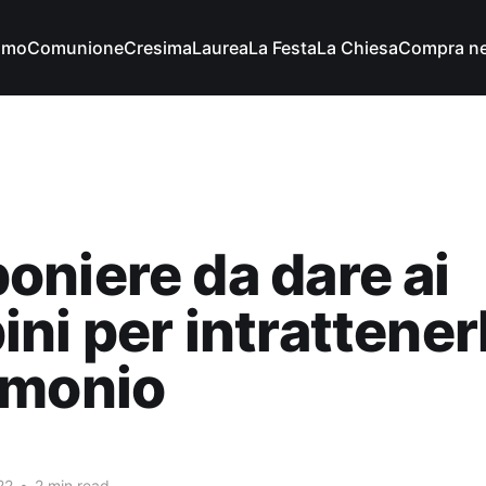
imo
Comunione
Cresima
Laurea
La Festa
La Chiesa
Compra ne
niere da dare ai
ni per intrattenerl
imonio
22
•
2 min read