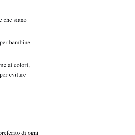
e che siano
 per bambine
me ai colori,
per evitare
referito di ogni