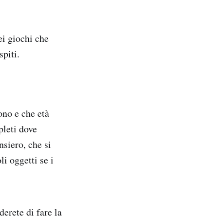
i giochi che
spiti.
ono e che età
pleti dove
nsiero, che si
li oggetti se i
derete di fare la