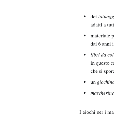
dei
tatuagg
adatti a tu
materiale p
dai 6 anni i
libri da co
in questo c
che si spor
un
giochin
mascherine
I giochi per i ma