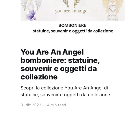
You Are An Angel
bomboniere: statuine,
souvenir e oggetti da
collezione
Scopri la collezione You Are An Angel di
statuine, souvenir e oggetti da collezione.
Trova il giusto rivenditore con gli articoli
31 dic 2023
—
4 min read
disponibili nello shop online di qualità con
prezzi da ingrosso. Ideali per la bomboniera
perfetta per battesimi e comunioni.