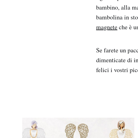
bambino, alla ma
bambolina in stof
magnete
che è un
Se farete un pac
dimenticate di i
felici i vostri pi