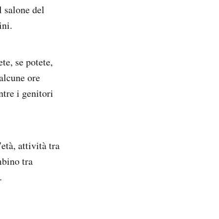
l salone del
ini.
te, se potete,
 alcune ore
tre i genitori
età, attività tra
mbino tra
.