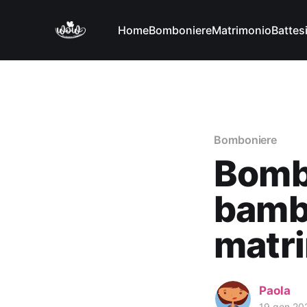
Home
Bomboniere
Matrimonio
Battes
Bomboniere
Bombo
bambi
matr
Paola
19 gen 20