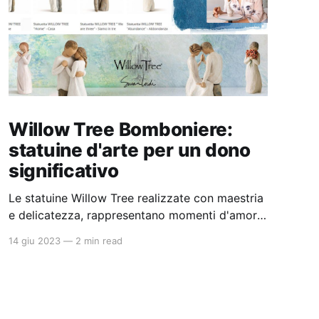
Willow Tree Bomboniere:
statuine d'arte per un dono
significativo
Le statuine Willow Tree realizzate con maestria
e delicatezza, rappresentano momenti d'amore
e affetto. Ogni dettaglio curato con precisione
14 giu 2023
—
2 min read
dona un senso di calma e serenità. Come
regalo di matrimonio, nascita o occasione
speciale, sono un simbolo tangibile dell'amore e
del legame tra le persone.