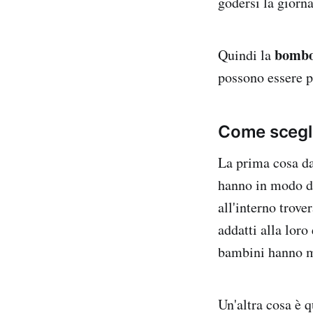
godersi la giorna
bombo
Quindi la
possono essere po
Come scegli
La prima cosa da 
hanno in modo da
all'interno trove
addatti alla loro
bambini hanno m
Un'altra cosa è q