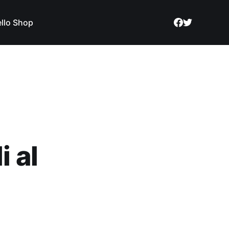
llo Shop
i al