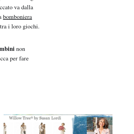
ccato va dalla
na
bomboniera
ra i loro giochi.
ambini
non
cca per fare