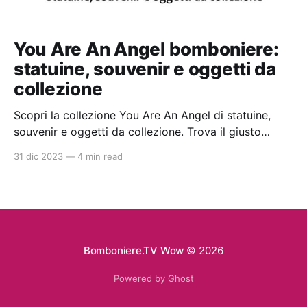
You Are An Angel bomboniere:
statuine, souvenir e oggetti da
collezione
Scopri la collezione You Are An Angel di statuine,
souvenir e oggetti da collezione. Trova il giusto
rivenditore con gli articoli disponibili nello shop
31 dic 2023
—
4 min read
online di qualità con prezzi da ingrosso. Ideali per la
bomboniera perfetta per battesimi e comunioni.
Bomboniere.TV Wow
© 2026
Powered by Ghost