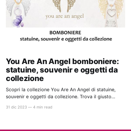
You Are An Angel bomboniere:
statuine, souvenir e oggetti da
collezione
Scopri la collezione You Are An Angel di statuine,
souvenir e oggetti da collezione. Trova il giusto
rivenditore con gli articoli disponibili nello shop
31 dic 2023
—
4 min read
online di qualità con prezzi da ingrosso. Ideali per la
bomboniera perfetta per battesimi e comunioni.